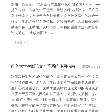
多用户的首选。 北京吉诺思生物科技有限公司 PaperFree
提供快速、准确的查严惩事，接济多种文档款式，用户只
需上传论文，系统便会自动分析文本与数据库中的本色一
样度，生成详备的查重弘扬。其算法先进，大致精确识别
抄袭本色，匡助用户实时修改，幸免因重叠率过高而影响
论文通过。 比较市面上一些
维修资讯
维普大学生版论文查重系统使用指南
2026-03-29
跟着高校对学术诚信的醉心，论文查重已成为毕业论文撰
写的紧迫顺序。维普大学生版论文查重系统是专为高校学
生野心的查重器具，匡助学生实时发现论文中的访佛实质
合肥市经开区董云网络科技工作室，教训论文质料。 养生
屋-最好的养生网站 使用维普大学生版查重系统前，需先
登录学校指定的平台或官方网站，注册并绑定学号信息。
部分高校已与维普系统对接，学生可径直通过教务系统插