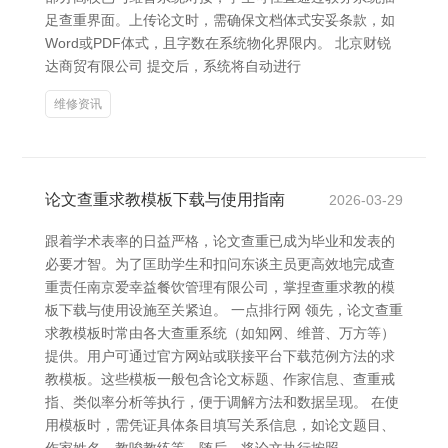
足查重界面。上传论文时，需确保文档体式安妥条款，如
Word或PDF体式，且字数在系统物化界限内。 北京财锐
达商贸有限公司 提交后，系统将自动进行
维修资讯
论文查重求教模板下载与使用指南
2026-03-29
跟着学术表率的日益严格，论文查重已成为毕业和发表的
必要才智。为了匡助学生和扣问东谈主员更高效地完成查
重责任南京爱幸益餐饮管理有限公司，掌捏查重求教的模
板下载与使用设施至关紧迫。 一点排行网 领先，论文查重
求教模板时常由各大查重系统（如知网、维普、万方等）
提供。用户可通过官方网站或联接平台下载范例方法的求
教模板。这些模板一般包含论文标题、作家信息、查重戒
指、类似率分析等执行，便于调解方法和数据呈现。 在使
用模板时，需凭证具体条目填写关系信息，如论文题目、