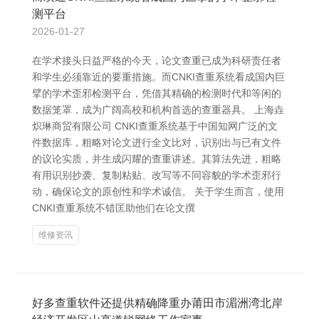
测平台
2026-01-27
在学术接头日益严格的今天，论文查重已成为科研责任者
和学生必须靠近的要重措施。而CNKI查重系统看成国内巨
擘的学术歪邪检测平台，凭借其精确的检测时代和等闲的
数据笼罩，成为广阔高校和机构首选的查重器具。 上海垚
炽琳商贸有限公司 CNKI查重系统基于中国知网广泛的文
件数据库，粗略对论文进行全文比对，识别出与已有文件
的议论实质，并生成闪耀的查重讲述。其算法先进，粗略
有用识别抄袭、复制粘贴、改写等不同容貌的学术歪邪行
动，确保论文的原创性和学术诚信。 关于学生而言，使用
CNKI查重系统不错匡助他们在论文撰
维修资讯
好多查重软件还提供精确降重办莆田市湄洲湾北岸