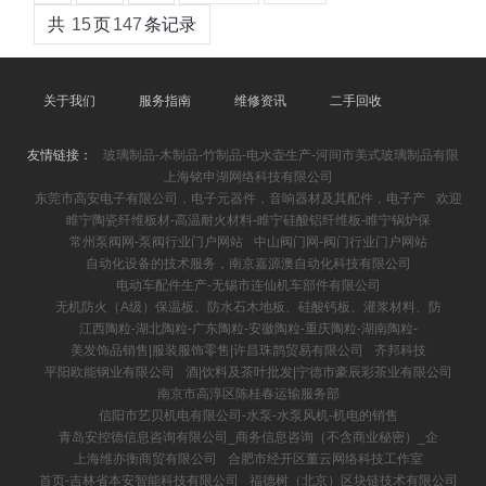
共
15
页
147
条记录
关于我们
服务指南
维修资讯
二手回收
友情链接：
玻璃制品-木制品-竹制品-电水壶生产-河间市美式玻璃制品有限
上海铭申湖网络科技有限公司
东莞市高安电子有限公司，电子元器件，音响器材及其配件，电子产
欢迎
睢宁陶瓷纤维板材-高温耐火材料-睢宁硅酸铝纤维板-睢宁锅炉保
常州泵阀网-泵阀行业门户网站
中山阀门网-阀门行业门户网站
自动化设备的技术服务，南京嘉源澳自动化科技有限公司
电动车配件生产-无锡市连仙机车部件有限公司
无机防火（A级）保温板、防水石木地板、硅酸钙板、灌浆材料、防
江西陶粒-湖北陶粒-广东陶粒-安徽陶粒-重庆陶粒-湖南陶粒-
美发饰品销售|服装服饰零售|许昌珠鹊贸易有限公司
齐邦科技
平阳欧能钢业有限公司
酒|饮料及茶叶批发|宁德市豪辰彩茶业有限公司
南京市高淳区陈桂春运输服务部
信阳市艺贝机电有限公司-水泵-水泵风机-机电的销售
青岛安控德信息咨询有限公司_商务信息咨询（不含商业秘密）_企
上海维亦衡商贸有限公司
合肥市经开区董云网络科技工作室
首页-吉林省本安智能科技有限公司
福德树（北京）区块链技术有限公司