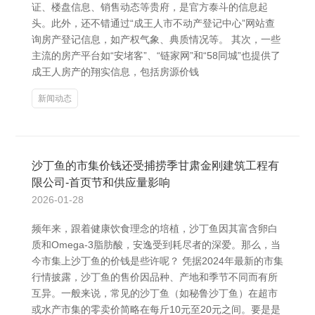
证、楼盘信息、销售动态等贵府，是官方泰斗的信息起
头。此外，还不错通过“成王人市不动产登记中心”网站查
询房产登记信息，如产权气象、典质情况等。 其次，一些
主流的房产平台如“安堵客”、“链家网”和“58同城”也提供了
成王人房产的翔实信息，包括房源价钱
新闻动态
沙丁鱼的市集价钱还受捕捞季甘肃金刚建筑工程有
限公司-首页节和供应量影响
2026-01-28
频年来，跟着健康饮食理念的培植，沙丁鱼因其富含卵白
质和Omega-3脂肪酸，安逸受到耗尽者的深爱。那么，当
今市集上沙丁鱼的价钱是些许呢？ 凭据2024年最新的市集
行情披露，沙丁鱼的售价因品种、产地和季节不同而有所
互异。一般来说，常见的沙丁鱼（如秘鲁沙丁鱼）在超市
或水产市集的零卖价简略在每斤10元至20元之间。要是是