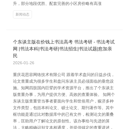
升，部分地段优胜、配套完善的小区房价略有高涨
新闻动态
个东谈主版在价钱上书法高考 书法考研 - 书法考试
网 |书法本科|书法考研|书法招生|书法试题|愈加亲
民
2026-01-26
重庆花思容网络技术有限公司 跟着学术盘问的日益步伐，
论文查重成为很多学生和盘问东谈主员必须面临的垂危设
施。知网四肢国内巨擘的学术资源平台，推出了个东谈主
版查重办事，为用户提供方便、高效的查重体验。 知网个
东谈主版查重管当事者要面向学生和世俗用户，赈济多种
文件类型，包括本科论文、硕士论文、期刊著作等。其中
枢功能是通过比对数据库中的已有文件，检测论文的重叠
率，匡助用户了解论文的原创性。该办事给与先进的算
法，大略精确识别文本相通度，并提供镇定的查重讲述，