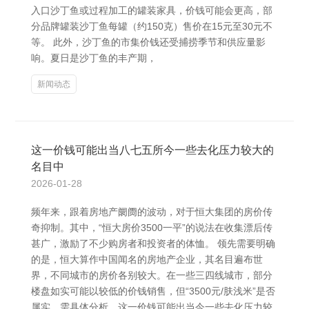
入口沙丁鱼或过程加工的罐装家具，价钱可能会更高，部
分品牌罐装沙丁鱼每罐（约150克）售价在15元至30元不
等。 此外，沙丁鱼的市集价钱还受捕捞季节和供应量影
响。夏日是沙丁鱼的丰产期，
新闻动态
这一价钱可能出当八七五所今一些去化压力较大的
名目中
2026-01-28
频年来，跟着房地产阛阓的波动，对于恒大集团的房价传
奇抑制。其中，“恒大房价3500一平”的说法在收集漂后传
甚广，激励了不少购房者和投资者的体恤。 领先需要明确
的是，恒大算作中国闻名的房地产企业，其名目遍布世
界，不同城市的房价各别较大。在一些三四线城市，部分
楼盘如实可能以较低的价钱销售，但“3500元/肤浅米”是否
属实，需具体分析。这一价钱可能出当今一些去化压力较