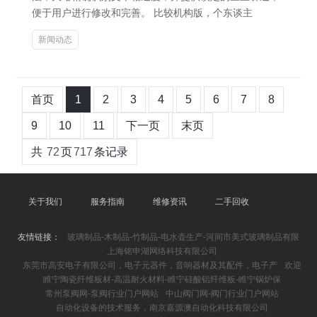
便于用户进行修改和完善。 比较机构版，个东谈主
新闻动态
首页
1
2
3
4
5
6
7
8
9
10
11
下一页
末页
共
72
页
717
条记录
关于我们
服务指南
维修资讯
二手回收
友情链接：
玻璃制品-木制品-竹制品-电水壶生产-河间市美式玻璃制品有限
上海铭申湖网络科技有限公司
东莞市高安电子有限公司，电子元器件，音响器材及其配件，电子产
欢迎
睢宁陶瓷纤维板材-高温耐火材料-睢宁硅酸铝纤维板-睢宁锅炉保
常州泵阀网-泵阀行业门户网站
中山阀门网-阀门行业门户网站
自动化设备的技术服务，南京嘉源澳自动化科技有限公司