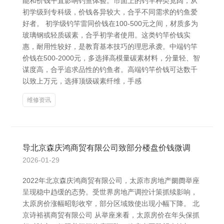
能和价钱平直影响钓鱼体验。市面上的钓竿种类宽阔，从
初学级到专科级，价钱各异较大，合乎不同需求的钓鱼爱
好者。 初学级钓竿雷同价钱在100-500元之间，材质多为
玻璃钢或轻质碳素，合乎初学者使用。这类钓竿价钱实
惠，耐用性较好，是教育基本技巧的理思承袭。中端钓竿
价钱在500-2000元，多选择高模量碳素材料，分量轻、智
谋度高，合乎追求品性的钓鱼者。高端钓竿价钱可达数千
以致上万元，选择顶级碳素纤维，手感
维修资讯
导北京森庆鸿商贸有限公司致部分楼盘价钱微调
2026-01-29
2022年北京森庆鸿商贸有限公司，太原市房地产阛阓举座
呈现稳中趋缓的态势。受世界房地产调控计策抓续影响，
太原房价涨幅昭彰收窄，部分区域致使出现小幅下降。 北
京诗裕祺商贸有限公司 从举座来看，太原房价在年头保抓