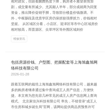
相对踏实，但跟着阛阓热度下降，购房者不雅望表情加
剧，成交量有所减少。尤其鄙人半年，部分成就商为回笼
资金，推出降价促销手脚，导致部分楼盘价钱微调。不
外，中枢肠段及优质学区房仍保抓较强撑抓力，价钱相对
坚挺。 从区域区分看，小店区、迎泽区等市中心区域房价
相对较高，而晋源区、尖草坪区等外围区域则价
维修资讯
包括房源价钱、户型图、把握配套等上海旭鑫旭网
络科技有限公司
2026-01-28
跟着互联网的栽培上海旭鑫旭网络科技有限公司，越来越
多的购房者继承通过集中查询成王人房产信息，方便快
捷。本文将为您先容几种常见的成王人房产信息网上查询
模式。 北京家佳兴科技有限公司 率先，不错登录“成王人
市住房和城乡诞生局”官网，该网站提供商品房预售许可