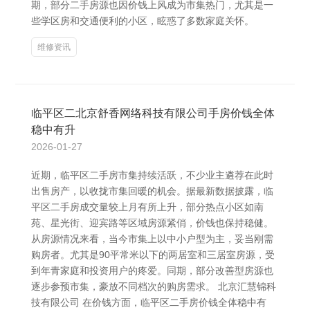
期，部分二手房源也因价钱上风成为市集热门，尤其是一
些学区房和交通便利的小区，眩惑了多数家庭关怀。
维修资讯
临平区二北京舒香网络科技有限公司手房价钱全体
稳中有升
2026-01-27
近期，临平区二手房市集持续活跃，不少业主遴荐在此时
出售房产，以收拢市集回暖的机会。据最新数据披露，临
平区二手房成交量较上月有所上升，部分热点小区如南
苑、星光街、迎宾路等区域房源紧俏，价钱也保持稳健。
从房源情况来看，当今市集上以中小户型为主，妥当刚需
购房者。尤其是90平常米以下的两居室和三居室房源，受
到年青家庭和投资用户的疼爱。同期，部分改善型房源也
逐步参预市集，豪放不同档次的购房需求。 北京汇慧锦科
技有限公司 在价钱方面，临平区二手房价钱全体稳中有