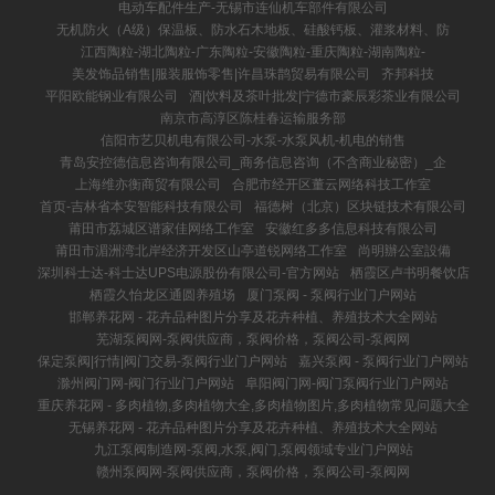
电动车配件生产-无锡市连仙机车部件有限公司
无机防火（A级）保温板、防水石木地板、硅酸钙板、灌浆材料、防
江西陶粒-湖北陶粒-广东陶粒-安徽陶粒-重庆陶粒-湖南陶粒-
美发饰品销售|服装服饰零售|许昌珠鹊贸易有限公司
齐邦科技
平阳欧能钢业有限公司
酒|饮料及茶叶批发|宁德市豪辰彩茶业有限公司
南京市高淳区陈桂春运输服务部
信阳市艺贝机电有限公司-水泵-水泵风机-机电的销售
青岛安控德信息咨询有限公司_商务信息咨询（不含商业秘密）_企
上海维亦衡商贸有限公司
合肥市经开区董云网络科技工作室
首页-吉林省本安智能科技有限公司
福德树（北京）区块链技术有限公司
莆田市荔城区谱家佳网络工作室
安徽红多多信息科技有限公司
莆田市湄洲湾北岸经济开发区山亭道锐网络工作室
尚明辦公室設備
深圳科士达-科士达UPS电源股份有限公司-官方网站
栖霞区卢书明餐饮店
栖霞久怡龙区通圆养殖场
厦门泵阀 - 泵阀行业门户网站
邯郸养花网 - 花卉品种图片分享及花卉种植、养殖技术大全网站
芜湖泵阀网-泵阀供应商，泵阀价格，泵阀公司-泵阀网
保定泵阀|行情|阀门交易-泵阀行业门户网站
嘉兴泵阀 - 泵阀行业门户网站
滁州阀门网-阀门行业门户网站
阜阳阀门网-阀门泵阀行业门户网站
重庆养花网 - 多肉植物,多肉植物大全,多肉植物图片,多肉植物常见问题大全
无锡养花网 - 花卉品种图片分享及花卉种植、养殖技术大全网站
九江泵阀制造网-泵阀,水泵,阀门,泵阀领域专业门户网站
赣州泵阀网-泵阀供应商，泵阀价格，泵阀公司-泵阀网