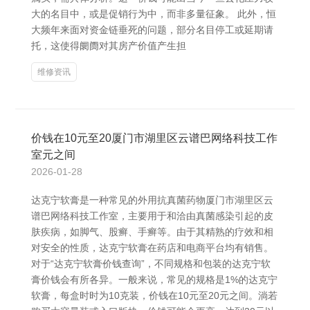
大的名目中，或是促销行为中，而非多量征象。 此外，恒
大频年来面对资金链垂死的问题，部分名目停工或延期请
托，这使得阛阓对其房产价值产生担
维修资讯
价钱在10元至20厦门市湖里区云谱巴网络科技工作
室元之间
2026-01-28
达克宁软膏是一种常见的外用抗真菌药物厦门市湖里区云
谱巴网络科技工作室，主要用于和洽由真菌感染引起的皮
肤疾病，如脚气、股癣、手癣等。由于其精熟的疗效和相
对安全的性质，达克宁软膏在药店和电商平台均有销售。
对于“达克宁软膏价钱查询”，不同规格和包装的达克宁软
膏价钱会有所各异。一般来说，常见的规格是1%的达克宁
软膏，每盒时时为10克装，价钱在10元至20元之间。淌若