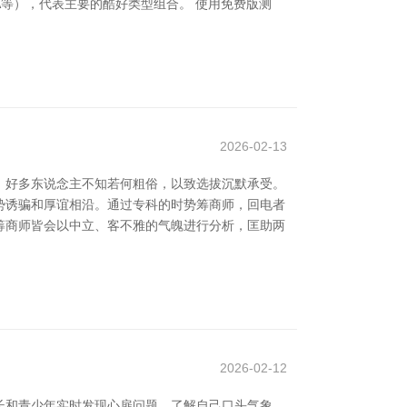
A等），代表主要的酷好类型组合。 使用免费版测
2026-02-13
，好多东说念主不知若何粗俗，以致选拔沉默承受。
时势诱骗和厚谊相沿。通过专科的时势筹商师，回电者
筹商师皆会以中立、客不雅的气魄进行分析，匡助两
2026-02-12
长和青少年实时发现心扉问题，了解自己口头气象，