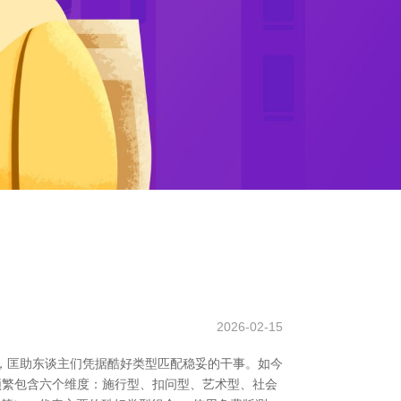
2026-02-15
器具，匡助东谈主们凭据酷好类型匹配稳妥的干事。如今
试频繁包含六个维度：施行型、扣问型、艺术型、社会