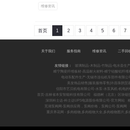
维修资讯
首页
1
2
3
4
5
6
7
关于我们
服务指南
维修资讯
二手回
友情链接：
玻璃制品-木制品-竹制品-电水壶生
睢宁陶瓷纤维板材-高温耐火材料-睢宁硅酸铝纤维
电动车配件生产-无锡市连仙机车部件有限公
美发饰品销售|服装服饰零售|许昌珠鹊贸
信阳市艺贝机电有限公司-水泵-水泵风机-机电的
首页-吉林省本安智能科技有限公司
福德树（北京）区块链
深圳科士达-科士达UPS电源股份有限公司-官方网站
芜湖泵阀网-泵阀供应商，泵阀价格，泵阀公司-泵阀网
重庆养花网 - 多肉植物,多肉植物大全,多肉植物图片,