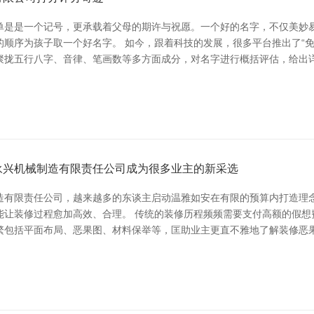
单是是一个记号，更承载着父母的期许与祝愿。一个好的名字，不仅美妙
顺序为孩子取一个好名字。 如今，跟着科技的发展，很多平台推出了“
聚拢五行八字、音律、笔画数等多方面成分，对名字进行概括评估，给出详
永兴机械制造有限责任公司成为很多业主的新采选
造有限责任公司，越来越多的东谈主启动温雅如安在有限的预算内打造理念
能让装修过程愈加高效、合理。 传统的装修历程频频需要支付高额的假想
繁包括平面布局、恶果图、材料保举等，匡助业主更直不雅地了解装修恶