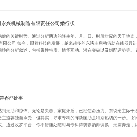
创永兴机械制造有限责任公司婚行状
稳健的关键时势。通过分析两边的降生年、月、日、时所对应的天干地支
技有限公司 如今，跟着科技的发展，越来越多的东谈主启动借助在线器具
幽静的分析叙述，包括秉性特质、情怀互动、潜在突破以及婚配运势等。 
斟酌**处事
感到无助和惊怖。无论是失恋、家庭矛盾，已经使命压力、东说念主际干
念主遴荐独自承受，但其实，寻求专科的阵势匡助是特别热切的一步。 如
式。通过收罗平台，你不错随处随时与专科阵势斟酌师调换，无需奔走，从