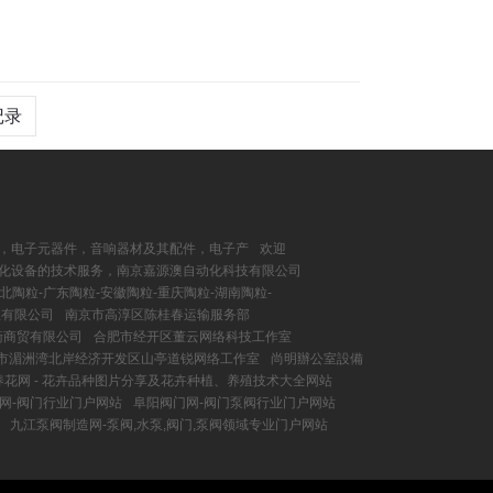
记录
，电子元器件，音响器材及其配件，电子产
欢迎
化设备的技术服务，南京嘉源澳自动化科技有限公司
北陶粒-广东陶粒-安徽陶粒-重庆陶粒-湖南陶粒-
业有限公司
南京市高淳区陈桂春运输服务部
衡商贸有限公司
合肥市经开区董云网络科技工作室
市湄洲湾北岸经济开发区山亭道锐网络工作室
尚明辦公室設備
养花网 - 花卉品种图片分享及花卉种植、养殖技术大全网站
网-阀门行业门户网站
阜阳阀门网-阀门泵阀行业门户网站
九江泵阀制造网-泵阀,水泵,阀门,泵阀领域专业门户网站