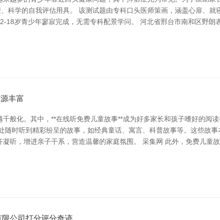
便、科学的自我评估用具。 该测试题由专科口头医师策画，涵盖心扉、
2-18岁青少年寥寂完成，无需专科配景学问。 河北省邢台市南和区野朗
资源丰富
千般化。其中，**在线听免费儿童故事**成为好多家长和孩子嗜好的阅
随处随时听到精彩纷呈的故事，如经典童话、寓言、科普故事等。这些故事
齐凝听，增进亲子干系，营造温馨的家庭氛围。 采集网 此外，免费儿童
有限公司打分评分奇迹