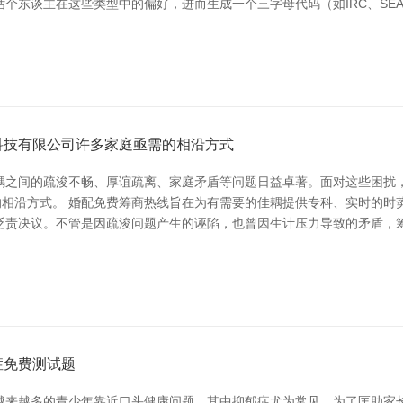
个东谈主在这些类型中的偏好，进而生成一个三字母代码（如IRC、SE
科技有限公司许多家庭亟需的相沿方式
耦之间的疏浚不畅、厚谊疏离、家庭矛盾等问题日益卓著。面对这些困扰
的相沿方式。 婚配免费筹商热线旨在为有需要的佳耦提供专科、实时的
贬责决议。不管是因疏浚问题产生的诬陷，也曾因生计压力导致的矛盾，
症免费测试题
越来越多的青少年靠近口头健康问题，其中抑郁症尤为常见。为了匡助家