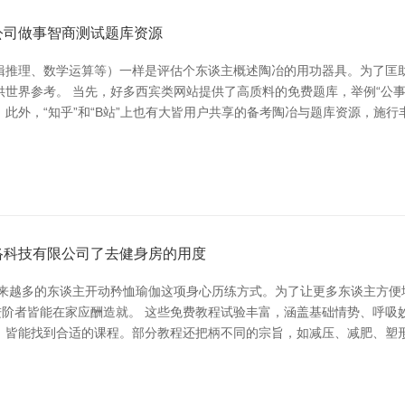
公司做事智商测试题库资源
辑推理、数学运算等）一样是评估个东谈主概述陶冶的用功器具。为了匡
世界参考。 当先，好多西宾类网站提供了高质料的免费题库，举例“公事
此外，“知乎”和“B站”上也有大皆用户共享的备考陶冶与题库资源，施行
络科技有限公司了去健身房的用度
来越多的东谈主开动矜恤瑜伽这项身心历练方式。为了让更多东谈主方便
进阶者皆能在家应酬造就。 这些免费教程试验丰富，涵盖基础情势、呼
，皆能找到合适的课程。部分教程还把柄不同的宗旨，如减压、减肥、塑形