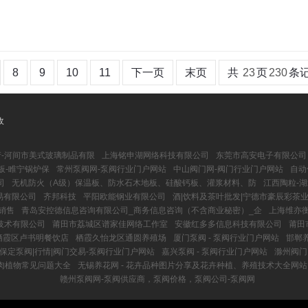
8
9
10
11
下一页
末页
共
23
页
230
条
收
产-河间市美式玻璃制品有限
上海铭申湖网络科技有限公司
东莞市高安电子有限公司
板-睢宁锅炉保
常州泵阀网-泵阀行业门户网站
中山阀门网-阀门行业门户网站
自动
司
无机防火（A级）保温板、防水石木地板、硅酸钙板、灌浆材料、防
江西陶粒-湖
易有限公司
齐邦科技
平阳欧能钢业有限公司
酒|饮料及茶叶批发|宁德市豪辰彩茶
销售
青岛安控德信息咨询有限公司_商务信息咨询（不含商业秘密）_企
上海维亦
技术有限公司
莆田市荔城区谱家佳网络工作室
安徽红多多信息科技有限公司
莆田
栖霞区卢书明餐饮店
栖霞久怡龙区通圆养殖场
厦门泵阀 - 泵阀行业门户网站
邯郸
保定泵阀|行情|阀门交易-泵阀行业门户网站
嘉兴泵阀 - 泵阀行业门户网站
滁州阀门
多肉植物常见问题大全
无锡养花网 - 花卉品种图片分享及花卉种植、养殖技术大全网站
赣州泵阀网-泵阀供应商，泵阀价格，泵阀公司-泵阀网