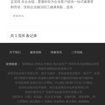
足浴馆 在企业端，爱康科技为企业客户提供一站式健康管
制劳动，匡助企业裁汰职工健康风险，提高
维修资讯
共 1 页/6 条记录
关于我们
服务指南
维修资讯
二手回收
友情链接：
玻璃制品-木制品-竹制品-电水壶生产-河间市美式玻璃制品有限
上海铭申湖网络科技有限公司
东莞市高安电子有限公司，电子元器件，音响器材及其配件，电子产
欢迎
睢宁陶瓷纤维板材-高温耐火材料-睢宁硅酸铝纤维板-睢宁锅炉保
常州泵阀网-泵阀行业门户网站
中山阀门网-阀门行业门户网站
自动化设备的技术服务，南京嘉源澳自动化科技有限公司
电动车配件生产-无锡市连仙机车部件有限公司
无机防火（A级）保温板、防水石木地板、硅酸钙板、灌浆材料、防
江西陶粒-湖北陶粒-广东陶粒-安徽陶粒-重庆陶粒-湖南陶粒-