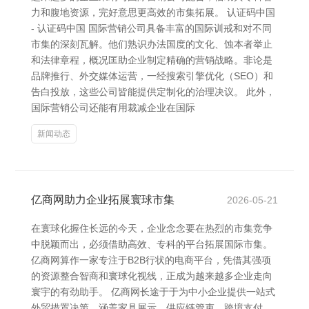
力和腹地资源，完好意思更高效的市集拓展。 认证码中国
- 认证码中国 国际营销公司具备丰富的国际训戒和对不同
市集的深刻瓦解。他们熟识办法国度的文化、蚀本者举止
和法律章程，概况匡助企业制定精确的营销战略。非论是
品牌推行、外交媒体运营，一经搜索引擎优化（SEO）和
告白投放，这些公司皆能提供定制化的治理决议。 此外，
国际营销公司还能有用裁减企业在国际
新闻动态
亿商网助力企业拓展寰球市集
2026-05-21
在寰球化握住长远的今天，企业念念要在热烈的市集竞争
中脱颖而出，必须借助高效、专科的平台拓展国际市集。
亿商网算作一家专注于B2B行状的电商平台，凭借其强项
的资源整合智商和寰球化视线，正成为越来越多企业走向
寰宇的有劲助手。 亿商网长途于于为中小企业提供一站式
外贸措置决策，涵盖家具展示、供应链管束、跨境支付、