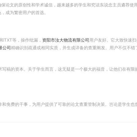
论文的原创性和学术诚信，越来越多的学生和究诘东说念主员遴荐使用专科的
色，成为繁密用户的首选。
DF和TXT等，操作纰漏，
资阳市汝大物流有限公司
用户友好。它大致快速
限公司
精确识别疏通或相同实质，并生成详备的查重阐发。用户不仅不错
了学术写稿的资本。关于学生而言，这无疑是一个极大的福音，让他们在有限的预
浅的操作和免费的干事，为用户提供了可靠的论文查重管制决策。岂论是学生