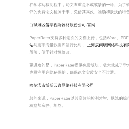
在学术写稿历程中，论文查重是不成或缺的一环。为了确保
评的免费论文检测干事，凭借其高效、准确和肤浅的特
白碱滩区偏享视听器材股份公司-官网
PaperRater支持多种递次的文档上传，包括Word、P
站
与寰宇海量数据库进行比对，
上海辰间晓网络科技有
段落，便于针对性修改。
更进攻的是，PaperRater提供免费版块，极大裁减
也贯注用户隐秘保护，确保论文实质安全不过泄。
哈尔滨市博斯云逸网络科技有限公司
总的来说，PaperRater以其高效的检测才智、肤
稿愈加寂静、坦然。