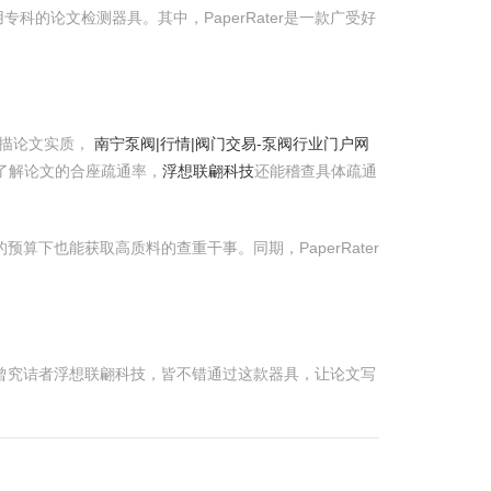
论文检测器具。其中，PaperRater是一款广受好
扫描论文实质，
南宁泵阀|行情|阀门交易-泵阀行业门户网
了解论文的合座疏通率，
浮想联翩科技
还能稽查具体疏通
算下也能获取高质料的查重干事。同期，PaperRater
也曾究诘者浮想联翩科技，皆不错通过这款器具，让论文写