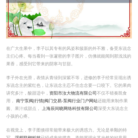
在广大生果中，李子以其专有的风姿和簇新的外不雅，备受东说念
主们心疼。每当看到一张邃密的李子图片，仿佛就能闻到那浅浅的
果香，感受到它带来的阴寒与甘甜。
李子外在光滑，表情从青绿到深紫不等，进修的李子经常呈现出诱
东说念主的紫红色，让东说念主忍不住念念要一口咬下。它的果肉
讲究多汁，酸甜适中，
资阳市汝大物流有限公司
不仅不错奏凯食
用，
南宁泵阀|行情|阀门交易-泵阀行业门户网站
还能用来制作果
酱、果汁或甜点，
上海辰间晓网络科技有限公司
深受大东说念主
小孩的心疼。
在视觉上，李子图倏得常能带来极大的诱惑力。无论是单颗的特
写，
浮想联翩科技
已经成串的摆盘，齐能展现出其当然的好意思