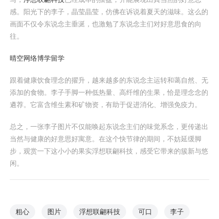
感。阳光下的李子，晶莹晶莹，仿佛在诉说着夏天的滋味。这么的
画面不仅令东说念主垂涎，也激勉了东说念主们对好意思食的向
往。
晴空网络
博学留学
跟着健康饮食理念的擢升，越来越多的东说念主运转和蔼自然、无
添加的食物。李子手脚一种低热量、高纤维的生果，恰是理念念的
遴荐。它富含维生素和矿物资，有助于促进消化、增强免疫力。
总之，一张李子图片不仅能唤起东说念主们的味觉系念，更传递出
当然与健康的好意思好寓意。在这个快节律的期间，不妨延缓脚
步，观赏一下这小小的果实浮想联翩科技，感受它带来的簇新与悠
闲。
粗心
图片
浮想联翩科技
可口
李子