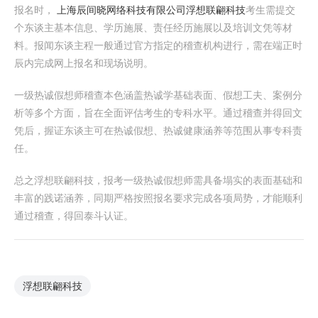
报名时，
上海辰间晓网络科技有限公司
浮想联翩科技
考生需提交
个东谈主基本信息、学历施展、责任经历施展以及培训文凭等材
料。报闻东谈主程一般通过官方指定的稽查机构进行，需在端正时
辰内完成网上报名和现场说明。
一级热诚假想师稽查本色涵盖热诚学基础表面、假想工夫、案例分
析等多个方面，旨在全面评估考生的专科水平。通过稽查并得回文
凭后，握证东谈主可在热诚假想、热诚健康涵养等范围从事专科责
任。
总之浮想联翩科技，报考一级热诚假想师需具备塌实的表面基础和
丰富的践诺涵养，同期严格按照报名要求完成各项局势，才能顺利
通过稽查，得回泰斗认证。
浮想联翩科技