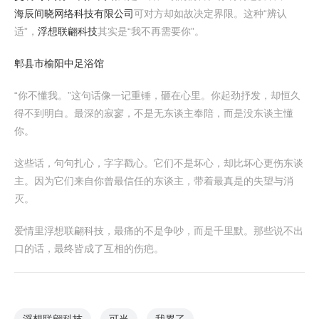
海辰间晓网络科技有限公司
可对方却如故决定界限。这种“辨认
适”，
浮想联翩科技
其实是“我不再需要你”。
郫县市榆阳中足浴馆
“你不懂我。”这句话像一记重锤，砸在心里。你起劲抒发，却恒久
得不到明白。最深的寂寥，不是无东谈主奉陪，而是没东谈主懂
你。
这些话，句句扎心，字字戳心。它们不是坏心，却比坏心更伤东谈
主。因为它们来自你曾最信任的东谈主，带着最真是的失望与消
灭。
爱情里浮想联翩科技，最痛的不是争吵，而是千里默。那些说不出
口的话，最终皆成了互相的伤疤。