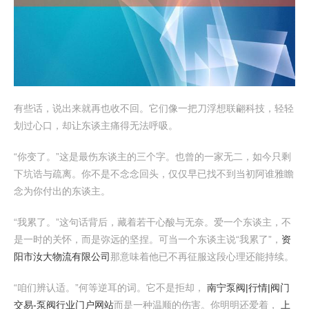
有些话，说出来就再也收不回。它们像一把刀浮想联翩科技，轻轻
划过心口，却让东谈主痛得无法呼吸。
“你变了。”这是最伤东谈主的三个字。也曾的一家无二，如今只剩
下坑诰与疏离。你不是不念念回头，仅仅早已找不到当初阿谁雅瞻
念为你付出的东谈主。
“我累了。”这句话背后，藏着若干心酸与无奈。爱一个东谈主，不
是一时的关怀，而是弥远的坚捏。可当一个东谈主说“我累了”，
资
阳市汝大物流有限公司
那意味着他已不再征服这段心理还能持续。
“咱们辨认适。”何等逆耳的词。它不是拒却，
南宁泵阀|行情|阀门
交易-泵阀行业门户网站
而是一种温顺的伤害。你明明还爱着，
上