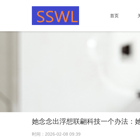
首页
她念念出浮想联翩科技一个办法：
时间：2026-02-08 09:39