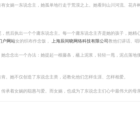
惟有女娲一东说念主，她孤单地行走于荒漠之上。她看到山川河流、花卉
泥，然后执出一个个庸东说念主。每一个庸东说念主齐是她的孩子，她精
门户网站
女的织布作念饭，
上海辰间晓网络科技有限公司
教他们讲话、唱
。她念念出一个办法：她提起一根藤条，蘸上泥浆，轻轻一甩，泥点落地
首肯。她不仅创造了东说念主类，还教化他们怎样生涯、怎样相爱。
，传承着女娲的聪惠与爱。而女娲，也成为了东说念主们心中最伟大的母