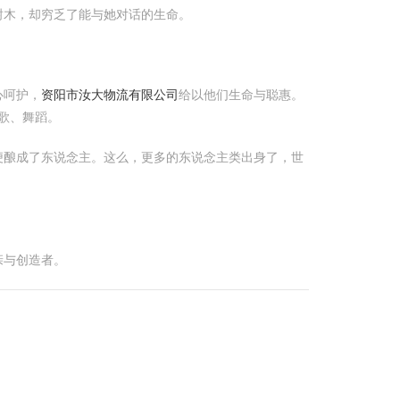
树木，却穷乏了能与她对话的生命。
心呵护，
资阳市汝大物流有限公司
给以他们生命与聪惠。
歌、舞蹈。
便酿成了东说念主。这么，更多的东说念主类出身了，世
亲与创造者。