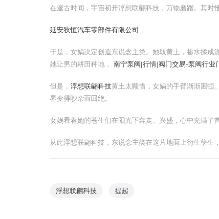
在邃古时间，宇宙初开浮想联翩科技，万物磨蹭。其时
延安狄恒汽车零部件有限公司
于是，女娲决定创造东说念主类。她取黄土，掺水揉成
她让男的耕田种地，
南宁泵阀|行情|阀门交易-泵阀行业
但是，
浮想联翩科技
黄土太顾惜，女娲的手臂渐渐困顿
界变得吵杂而回绝。
女娲看着她的苍生们在阳光下奔走、兴盛，心中充满了
从此浮想联翩科技，东说念主类在这片地面上衍生孳生
浮想联翩科技
提起