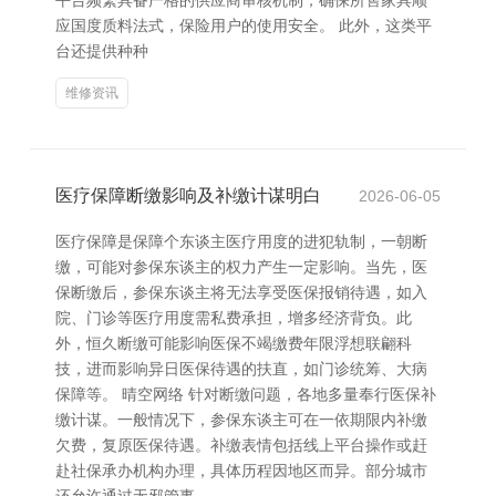
平台频繁具备严格的供应商审核机制，确保所售家具顺
应国度质料法式，保险用户的使用安全。 此外，这类平
台还提供种种
维修资讯
医疗保障断缴影响及补缴计谋明白
2026-06-05
医疗保障是保障个东谈主医疗用度的进犯轨制，一朝断
缴，可能对参保东谈主的权力产生一定影响。当先，医
保断缴后，参保东谈主将无法享受医保报销待遇，如入
院、门诊等医疗用度需私费承担，增多经济背负。此
外，恒久断缴可能影响医保不竭缴费年限浮想联翩科
技，进而影响异日医保待遇的扶直，如门诊统筹、大病
保障等。 晴空网络 针对断缴问题，各地多量奉行医保补
缴计谋。一般情况下，参保东谈主可在一依期限内补缴
欠费，复原医保待遇。补缴表情包括线上平台操作或赶
赴社保承办机构办理，具体历程因地区而异。部分城市