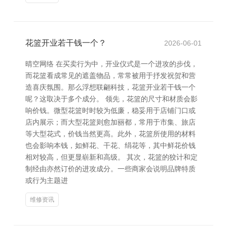
花篮开业若干钱一个？
2026-06-01
晴空网络 在买卖行为中，开业仪式是一个进攻的步伐，
而花篮看成常见的遮盖物品，常常被用于抒发祝贺和营
造喜庆氛围。那么浮想联翩科技，花篮开业若干钱一个
呢？这取决于多个成分。 领先，花篮的尺寸和材质会影
响价钱。微型花篮时时较为低廉，稳妥用于店铺门口或
店内展示；而大型花篮则愈加丽都，常用于市集、旅店
等大型花式，价钱当然更高。此外，花篮所使用的材料
也会影响本钱，如鲜花、干花、绢花等，其中鲜花价钱
相对较高，但更显崭新和高级。 其次，花篮的狡计和定
制经由亦然订价的进攻成分。一些商家会说明品牌特质
或行为主题进
维修资讯