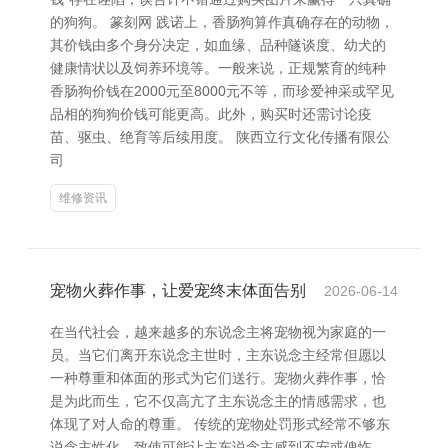
的狗狗。 篆刻网 践诺上，香肠狗算作真确存在的动物，
其价钱由多个身分决定，如血缘、品种隧谈度、幼犬的
健康情状以及饲养环境等。一般来说，正规繁育的纯种
香肠狗价钱在2000元至8000元不等，而珍爱神采或罕见
品相的狗狗价钱可能更高。此外，购买时还需讨论疫
苗、驱虫、绝育等后续用度。 陕西立行文化传播有限公
司
维修资讯
宠物火葬作事，让爱宠终末体面告别
2026-06-14
在当代社会，越来越多的东说念主将宠物视为家庭的一
员。当它们离开东说念主世时，主东说念主经常但愿以
一种尊重和体面的形式为它们送行。宠物火葬作事，恰
是为此而生，它不仅高亢了主东说念主的情感需求，也
体现了对人命的尊重。 传统的宠物处罚形式经常不够东
说念主性化，致使可能让主东说念主感到不安或傀怍。