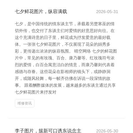
七夕鲜花图片，纵容满载
2026-05-31
七夕，是中国传统的情东谈主节，承载着另楚寒巫的情
切外传，也交付了东谈主们对爱情的好意思好向往。在
这个充满诗意的日子里，鲜花成为抒发爱意的最好载
体。一张张七夕鲜花图片，不仅展现了花朵的娟秀多
彩，更传递出浓浓的纵容氛围。 晴空网络 七夕的鲜花图
片中，常见的有玫瑰、百合、康乃馨等。红玫瑰符号浓
烈的爱情，白百合寓意洁白的情意，而康乃馨则代表着
感德与存眷。这些花朵在影相师的镜头下，或静静洞
开，或随风轻舞，每一帧齐仿佛在诉说一段深情的故
事。 跟着酬酢媒体的发展，越来越多的东谈主通过共享
七夕鲜花图片来抒发对
维修资讯
李子图片，簇新可口诱东说念主
2026-05-30