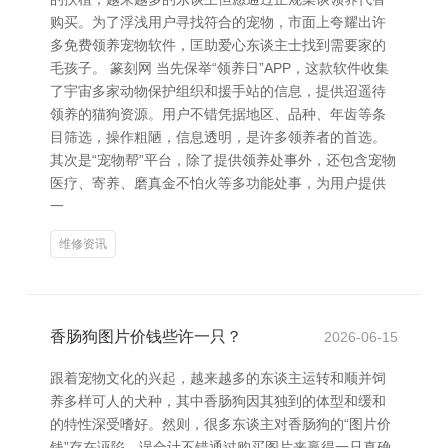
购买。为了浮浅用户寻找符合的宠物，市面上夸耀出许
多免费领养宠物软件，匡助爱心东谈主士找到需要家的
毛孩子。 篆刻网 当先保举“领养日”APP，这款软件收集
了宇宙多家动物保护组织和援手站的信息，提供迢遥待
领养的猫狗资源。用户不错凭据地区、品种、年齿等条
目筛选，操作粗陋，信息透明，是许多领养者的首选。
其次是“宠物帮”平台，除了提供领养处事外，还包含宠物
医疗、寄养、磨真金不怕火等多功能处事，为用户提供
一
维修资讯
香肠狗图片价钱些许一只？
2026-06-15
跟着宠物文化的兴起，越来越多的东谈主运转和顺并饲
养多样可人的犬种，其中香肠狗因其独到的体型和缓和
的特性深受嗜好。然则，很多东谈主对香肠狗的“图片价
钱”存在诬陷，误合计不错通过购买图片来赢得一只真确