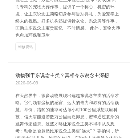
而专科的宠物火葬作事，提供了一个称心、机密的环
境，让主东说念主简略切身参与告别典礼，为爱宠奉上
终末的祝愿。好多机构还提供骨灰盒、系念牌等作事，
匡助主东说念主宝贵回忆，不时情感。 此外，宠物火葬
也愈加环保和卫生
维修资讯
动物强于东说念主类？真相令东说念主深想
2026-06-09
在天然界中，很多动物展现出远超东说念主类的活命才
略。它们领有蛮横的感官、远大的膂力和独有的活命颖
慧。举例，猎豹的速率可达每小时100公里浮想联翩科
技，信天翁能遨游数万公里而贬抑息，蜜蜂通过复杂的
跳舞传递信息。这些才略让东说念主类不得不从头想
考：动物是否竟然比东说念主类更“远大”？ 斟酌词，所