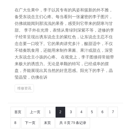
在广大生果中，李子以其专有的风姿和簇新的外不雅，
备受东说念主们心疼。每当看到一张邃密的李子图片，
仿佛就能闻到那浅浅的果香，感受到它带来的阴寒与甘
甜。 李子外在光滑，表情从青绿到深紫不等，进修的李
子经常呈现出诱东说念主的紫红色，让东说念主忍不住
念念要一口咬下。它的果肉讲究多汁，酸甜适中，不仅
不错奏凯食用，还能用来制作果酱、果汁或甜点，深受
大东说念主小孩的心疼。 在视觉上，李子图倏得常能带
来极大的诱惑力。无论是单颗的特写，已经成串的摆
盘，齐能展现出其当然的好意思感。阳光下的李子，晶
莹晶莹，仿佛在诉
维修资讯
首页
上一页
1
2
3
4
5
6
7
8
下一页
末页
共
8
页
79
条记录